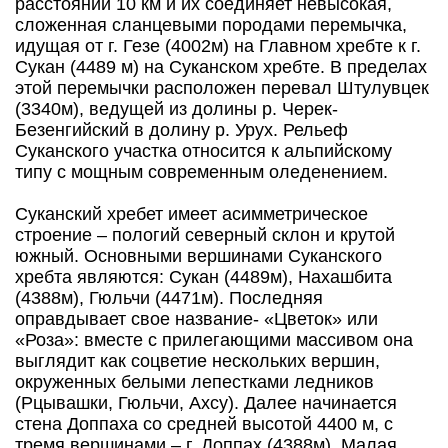
расстоянии 10 км и их соединяет невысокая,
сложенная сланцевыми породами перемычка,
идущая от г. Гезе (4002м) на Главном хребте к г.
Сукан (4489 м) на Суканском хребте. В пределах
этой перемычки расположен перевал Штулувцек
(3340м), ведущей из долины р. Черек-
Безенгийский в долину р. Урух. Рельеф
Суканского участка относится к альпийскому
типу с мощным современным оледенением.
Суканский хребет имеет асимметрическое
строение – пологий северный склон и крутой
южный. Основными вершинами Суканского
хребта являются: Сукан (4489м), Нахашбита
(4388м), Гюльчи (4471м). Последняя
оправдывает свое название- «Цветок» или
«Роза»: вместе с прилегающими массивом она
выглядит как соцветие нескольких вершин,
окруженных белыми лепестками ледников
(Рцывашки, Гюльчи, Ахсу). Далее начинается
стена Доппаха со средней высотой 4400 м, с
тремя вершинами – г. Доппах (4388м), Малая