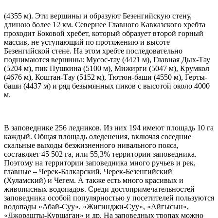
(4355 м). Эти вершины и образуют Безенгийскую стену,
длиною более 12 км. Севернее Главного Кавказского хребта
проходит Боковой хребет, который образует второй горный
массив, не уступающий по протяжению и высоте
Безенгийской стене. На этом хребте последовательно
поднимаются вершины: Мусос-тау (4421 м), Главная Дых-Тау
(5204 м), пик Пушкина (5100 м), Мижирги (5047 м), Крумкол
(4676 м), Коштан-Тау (5152 м), Тютюн-баши (4550 м), Герты-
баши (4437 м) и ряд безымянных пиков с высотой около 4000
м.
В заповеднике 256 ледников. Из них 194 имеют площадь 10 га
каждый. Общая площадь оледенения, включая соседние
скальные выходы безжизненного нивального пояса,
составляет 45 502 га, или 55,3% территории заповедника.
Поэтому на территории заповедника много ручьев и рек,
главные – Черек-Балкарский, Черек-Безенгийский
(Хуламский) и Чегем. А также есть много красивых и
живописных водопадов. Среди достопримечательностей
заповедника особой популярностью у посетителей пользуются
водопады «Абай-Суу», «Жигинджи-Суу», «Айгысын»,
«Джорашты-Куршаган» и др. На заповедных тропах можно