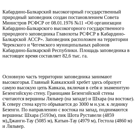
Кабардино-Балкарский высокогорный государственный
природный заповедник создан постановлением Совета
Министров РСФСР от 08.01.1976 №11 «Об организации
Кабардино-Балкарского высокогорного государственного
природного заповедника Главохоты РСФСР в Кабардино-
Балкарской АССР». Заповедник расположен на территории
Черекского и Чегемского муниципальных районов
Кабардино-Балкарской Республики. Площадь заповедника в
настоящее время составляет 82,6 тыс. га.
Основную часть территории заповедника занимают
высокогорья. Главный Кавказский хребет здесь образует
самую высокую цепь Кавказа, включая в себя и знаменитую
Безенгийскую стену. Границами Безенгийской стены
считаются вершины Ляльвер (на западе) и Шхара (на востоке).
К северу стена круто обрывается до 3000 м н.у.м. к леднику
Безенги. По направлению с востока на запад, поднимаются
вершины: Шхара (5193м), пик Шота Руставели (4859
м),Джанги-Тау (5085 м), Катын-Тау (4979 м), Гестола (4860 м)
и Ляльвер.