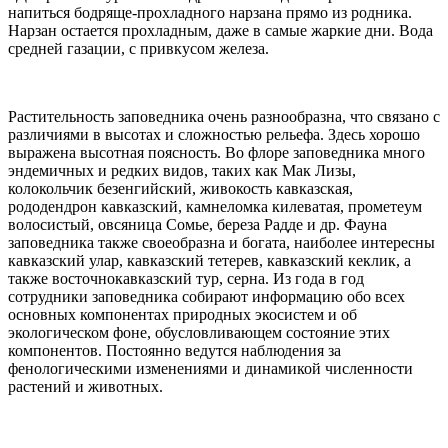
напиться бодряще-прохладного нарзана прямо из родника.
Нарзан остается прохладным, даже в самые жаркие дни. Вода
средней газации, с привкусом железа.
Растительность заповедника очень разнообразна, что связано с
различиями в высотах и сложностью рельефа. Здесь хорошо
выражена высотная поясность. Во флоре заповедника много
эндемичных и редких видов, таких как Мак Лизы,
колокольчик безенгийский, живокость кавказская,
рододендрон кавказский, камнеломка килеватая, прометеум
волосистый, овсяница Сомье, береза Радде и др. Фауна
заповедника также своеобразна и богата, наиболее интересны
кавказский улар, кавказский тетерев, кавказский кеклик, а
также восточнокавказский тур, серна. Из года в год
сотрудники заповедника собирают информацию обо всех
основных компонентах природных экосистем и об
экологическом фоне, обусловливающем состояние этих
компонентов. Постоянно ведутся наблюдения за
фенологическими изменениями и динамикой численности
растений и животных.