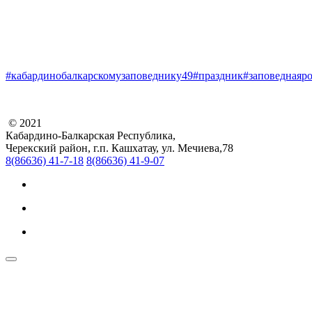
#кабардинобалкарскомузаповеднику49
#праздник
#заповеднаяр
© 2021
Кабардино-Балкарская Республика,
Черекский район, г.п. Кашхатау, ул. Мечиева,78
8(86636) 41-7-18
8(86636) 41-9-07