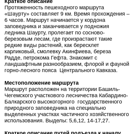
Краткое описание
Протяженность пешеходного маршрута
«Шаурту» составляет 9 км. Время прохождения –
6 часов. Маршрут начинается у кордона
заповедника и заканчивается у подножия
ледника Шаурту, пролегает по сосново-
березовым лесам, где произрастают такие
редкие виды растений, как бересклет
карликовый, смолевку Акинфиева, береза
Радде, петрокома Гефта. Знакомит с
ландшафтным разнообразием, флорой и фауной
горно-лесного пояса Центрального Кавказа.
Местоположение маршрута
Маршрут расположен на территории Башиль-
Чегемского участкового лесничества Кабардино-
Балкарского высокогорного государственного
природного заповедника на специально
выделенных участках частичного хозяйственного
использования. Выделы: 5,6,12, 14-17,27.
Краткое описание путей подъезда к началу