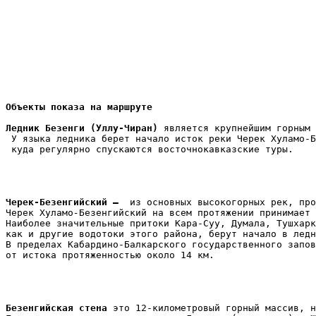
Объекты показа на маршруте 
Ледник Безенги (Уллу-Чиран)
 является крупнейшим горным 
 У языка ледника берет начало исток реки Черек Хуламо-Б
 куда регулярно спускаются восточнокавказские туры.

Черек-Безенгийский – 
 из основных высокогорных рек, про
Черек Хуламо
-
Безенгийский на всем протяжении принимает 
Наиболее значительные притоки Кара-Суу, Думала, Тушхарк
как и другие водотоки этого района, берут начало в ледн
В пределах Кабардино-Балкарского государственного запов
от истока протяженностью около 14 км.

Безенгийская стена
 это 12-километровый горный массив, н